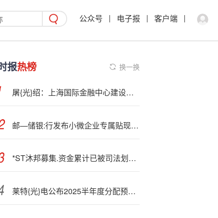
公众号
电子报
客户端
时报
热榜
换一换
屠{光}绍：上海国际金融中心建设迈向更高能级
邮—储银:行发布小微企业专属贴现产品
*ST沐邦募集.资金累计已被司法划扣超2亿元，近日三名高管提出辞职
莱特{光}电公布2025半年度分配预案 拟10派1.8元