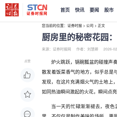
首页
快讯
要闻
股市
您当前的位置：
证券时报
>
公司
>
正文
厨房里的秘密花园：
来源：证券时报网
作者：刘慧卿
2026-02
炉火跳跃，锅碗瓢盆的碰撞声
点赞
散发着饭菜香气的地方，似乎总是与
发现，在这片充满烟火气的土地上
如同热油瞬间激起的火花，瞬间点亮
当一天的忙碌渐渐褪去，夜色
里，不仅仅是制作美味的场所，更