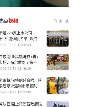
热点
视频
换一换
新进270家上市公司
十‘大’流通股名单; 险资前
三季度加大权益投资
2026-02-06 12:22:39
在东南!亚高端洗衣<机>
市场，海尔做到了第一
2026-01-31 08:16:39
米莱将与!特朗普会晤，阿
根廷寻求遏制市场暴跌
2026-01-29 12:55:39
美法官.阻止特朗普政府限