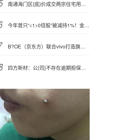
南通海门区{底}价成交两宗住宅用地 总成交额8.03亿元
今年首只“<1>0倍股”被减持1%！金风投控仍持有4.40%上纬新材股份
B?OE（京东方）联合vivo打造旗舰vivo X300系列 多项核心技术定义屏幕新标杆
四方新材：公{司}不存在逾期担保的情形