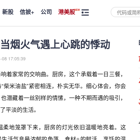
新股
信披+
公司
港美股
当烟火气遇上心跳的悸动
-08 17:05:39
奏响着家常的交响曲。厨房，这个承载着一日三餐，
“柴米油盐”紧密相连，朴实无华。细心体会，你会
，也潜藏着一丝别样的情愫，一种不期而遇的吸引，
了平淡的生活。
温柔地笼罩下来，厨房的灯光依旧温暖地亮着。这
是生活气息最浓郁的角落。食材⭐的鲜活，烹饪的温