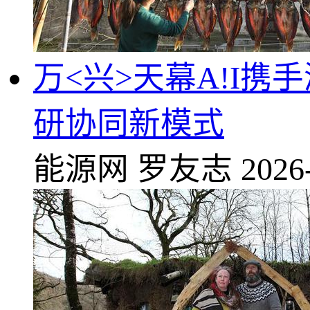
万<兴>天幕A!I携
研协同新模式
能源网
罗友志
2026