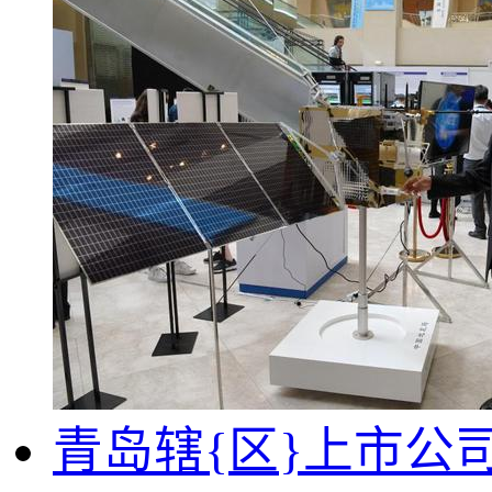
青岛辖{区}上市公