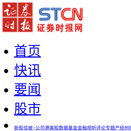
首页
快讯
要闻
股市
新股
信披+
公司
港美股
数据
基金
金融
视听
评论
专题
产经
创